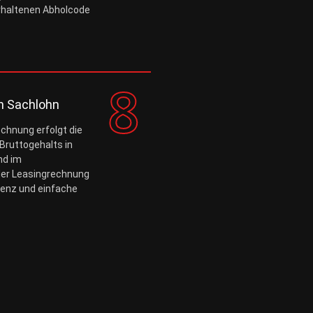
erhaltenen Abholcode
n Sachlohn
chnung erfolgt die
Bruttogehalts in
nd im
der Leasingrechnung
arenz und einfache