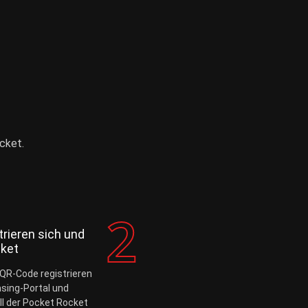
cket.
trieren sich und
cket
 QR-Code registrieren
asing-Portal und
l der Pocket Rocket