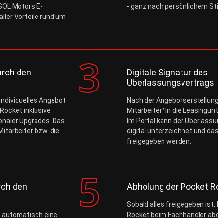
 SOL Motors E-
- ganz nach persönlichem Sti
aller Vorteile rund um
urch den
Digitale Signatur des
Überlassungsvertrags
 individuelles Angebot
Nach der Angebotserstellung 
Rocket inklusive
Mitarbeiter*in die Leasingunt
onaler Upgrades. Das
Im Portal kann der Überlass
Mitarbeiter bzw. die
digital unterzeichnet und da
freigegeben werden.
rch den
Abholung der Pocket R
Sobald alles freigegeben ist,
t automatisch eine
Rocket beim Fachhändler abg