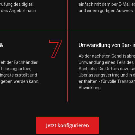
üfung des digital
einfach mit dem per E-Mail 
t das Angebot nach
und einem gültigen Ausweis.
 &
Umwandlung von Bar- i
Ab der nächsten Gehaltsabre
elt der Fachhändler
Umwandlung eines Teils des 
 Leasingpartner,
Sachlohn. Die Details dazu si
ngrate erstellt und
Überlassungsvertrag und in 
egeben werden kann.
enthalten - für volle Transp
Abwicklung.
Jetzt konfigurieren